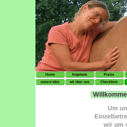
Home
Angebote
Preise
unsere Idee
wir über uns
Checkliste
Pferd
Willkomme
Um un
Einzelbetr
wir um 