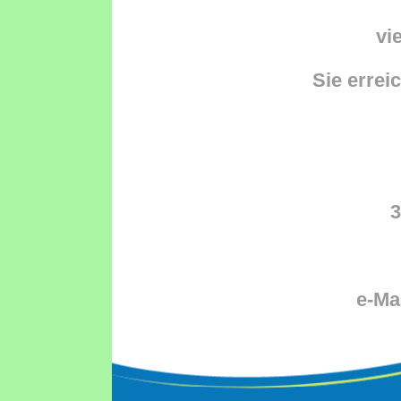
vi
Sie errei
3
e-Ma